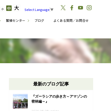
大
中
小
Select Language
▼
繁殖センター
ブログ
よくある質問／お問合せ
最新のブログ記事
『ズーラシアの歩き方～アマゾンの
密林編～』
2026.08.08update