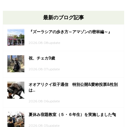
最新のブログ記事
『ズーラシアの歩き方～アマゾンの密林編～』
2026.08.08update
祝、チェカ9歳
2026.08.07update
オオアリクイ双子通信 特別公開&愛称投票&性別
は...
2026.08.06update
夏休み宿題教室（５・６年生）を実施しました🐅
2026.08.05update