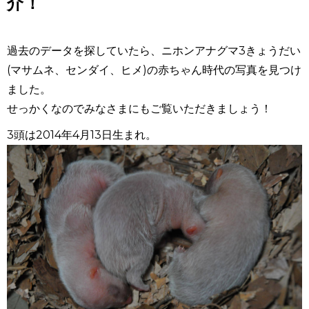
介！
過去のデータを探していたら、ニホンアナグマ
3
きょうだい
(
マサムネ、センダイ、ヒメ
)
の赤ちゃん時代の写真を見つけ
ました。
せっかくなのでみなさまにもご覧いただきましょう！
3
頭は
2014
年
4
月
13
日生まれ。