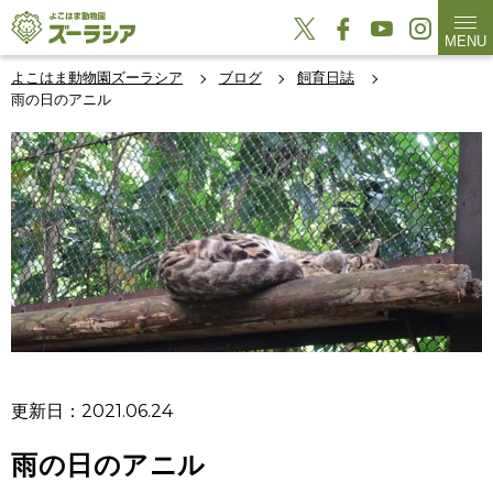
MENU
よこはま動物園ズーラシア
ブログ
飼育日誌
雨の日のアニル
更新日：2021.06.24
雨の日のアニル