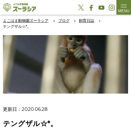
MENU
よこはま動物園ズーラシア
ブログ
飼育日誌
テングザル☆*。
更新日：2020.06.28
テングザル☆*。