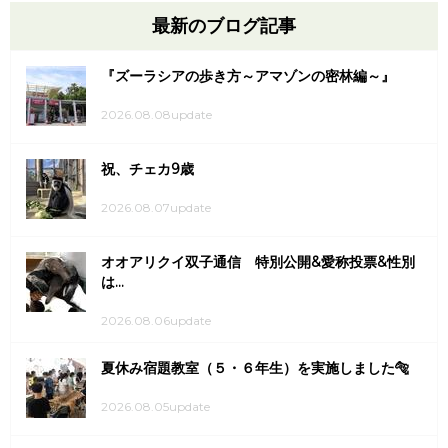
最新のブログ記事
『ズーラシアの歩き方～アマゾンの密林編～』
2026.08.08update
祝、チェカ9歳
2026.08.07update
オオアリクイ双子通信 特別公開&愛称投票&性別
は...
2026.08.06update
夏休み宿題教室（５・６年生）を実施しました🐅
2026.08.05update