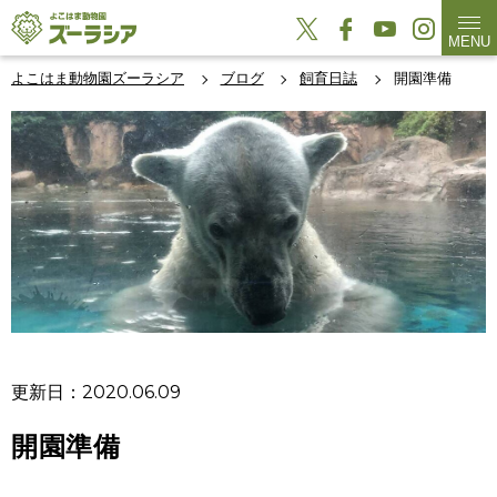
MENU
よこはま動物園ズーラシア
ブログ
飼育日誌
開園準備
更新日：2020.06.09
開園準備