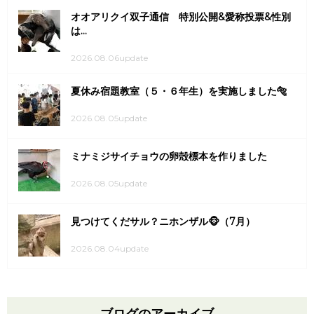
オオアリクイ双子通信 特別公開&愛称投票&性別
は...
2026.08.06update
夏休み宿題教室（５・６年生）を実施しました🐅
2026.08.05update
ミナミジサイチョウの卵殻標本を作りました
2026.08.05update
見つけてくだサル？ニホンザル🐵（7月）
2026.08.04update
ブログのアーカイブ