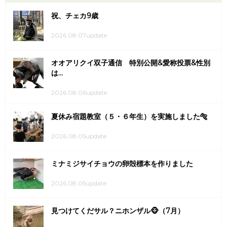
祝、チェカ9歳
2026.08.07update
オオアリクイ双子通信 特別公開&愛称投票&性別
は...
2026.08.06update
夏休み宿題教室（５・６年生）を実施しました🐅
2026.08.05update
ミナミジサイチョウの卵殻標本を作りました
2026.08.05update
見つけてくだサル？ニホンザル🐵（7月）