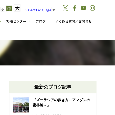
大
中
小
Select Language
▼
繁殖センター
ブログ
よくある質問／お問合せ
最新のブログ記事
『ズーラシアの歩き方～アマゾンの
密林編～』
2026.08.08update