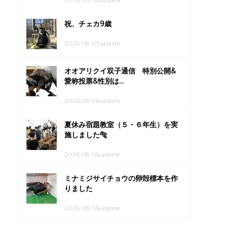
祝、チェカ9歳
2026.08.07update
オオアリクイ双子通信 特別公開&
愛称投票&性別は...
2026.08.06update
夏休み宿題教室（５・６年生）を実
施しました🐅
2026.08.05update
ミナミジサイチョウの卵殻標本を作
りました
2026.08.05update