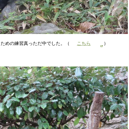
うための練習真っただ中でした。（
こちら
）