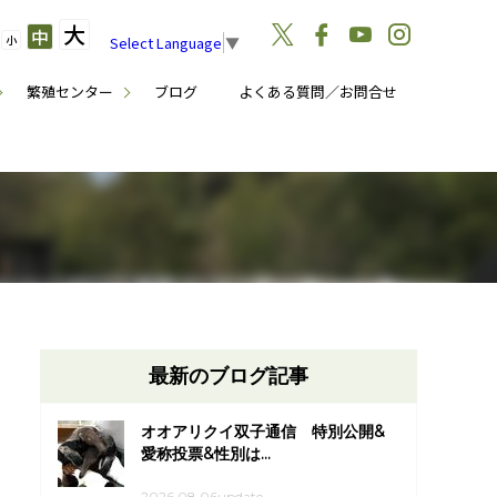
大
中
小
Select Language
▼
繁殖センター
ブログ
よくある質問／お問合せ
最新のブログ記事
オオアリクイ双子通信 特別公開&
愛称投票&性別は...
2026.08.06update