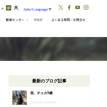
大
中
小
Select Language
▼
繁殖センター
ブログ
よくある質問／お問合せ
最新のブログ記事
祝、チェカ9歳
2026.08.07update