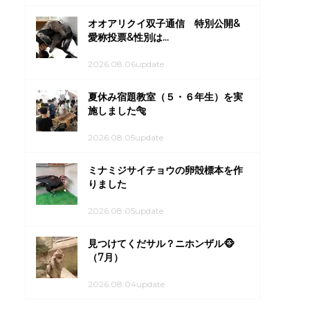
オオアリクイ双子通信 特別公開&
愛称投票&性別は...
2026.08.06update
夏休み宿題教室（５・６年生）を実
施しました🐅
2026.08.05update
ミナミジサイチョウの卵殻標本を作
りました
2026.08.05update
見つけてくだサル？ニホンザル🐵
（7月）
2026.08.04update