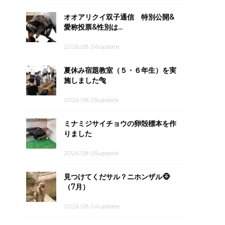
オオアリクイ双子通信 特別公開&
愛称投票&性別は...
2026.08.06update
夏休み宿題教室（５・６年生）を実
施しました🐅
2026.08.05update
ミナミジサイチョウの卵殻標本を作
りました
2026.08.05update
見つけてくだサル？ニホンザル🐵
（7月）
2026.08.04update