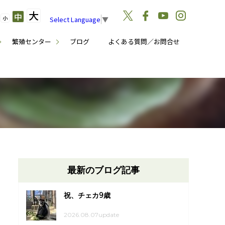
大
中
小
Select Language
▼
繁殖センター
ブログ
よくある質問／お問合せ
最新のブログ記事
祝、チェカ9歳
2026.08.07update