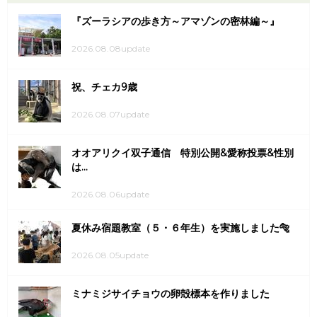
『ズーラシアの歩き方～アマゾンの密林編～』
2026.08.08update
祝、チェカ9歳
2026.08.07update
オオアリクイ双子通信 特別公開&愛称投票&性別
は...
2026.08.06update
夏休み宿題教室（５・６年生）を実施しました🐅
2026.08.05update
ミナミジサイチョウの卵殻標本を作りました