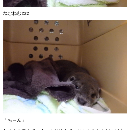
ねむねむzzz
「ち～ん」