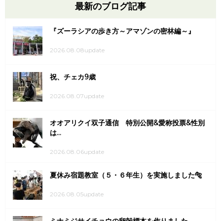
最新のブログ記事
『ズーラシアの歩き方～アマゾンの密林編～』
2026.08.08update
祝、チェカ9歳
2026.08.07update
オオアリクイ双子通信 特別公開&愛称投票&性別
は...
2026.08.06update
夏休み宿題教室（５・６年生）を実施しました🐅
2026.08.05update