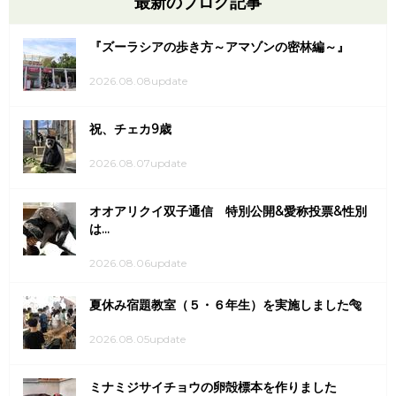
最新のブログ記事
『ズーラシアの歩き方～アマゾンの密林編～』
2026.08.08update
祝、チェカ9歳
2026.08.07update
オオアリクイ双子通信 特別公開&愛称投票&性別
は...
2026.08.06update
夏休み宿題教室（５・６年生）を実施しました🐅
2026.08.05update
ミナミジサイチョウの卵殻標本を作りました