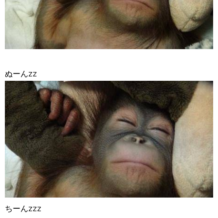
ぬーんzz
ちーんzzz