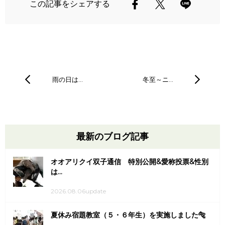
この記事をシェアする
雨の日は…
冬至～ニ…
最新のブログ記事
オオアリクイ双子通信 特別公開&愛称投票&性別
は...
2026.08.06update
夏休み宿題教室（５・６年生）を実施しました🐅