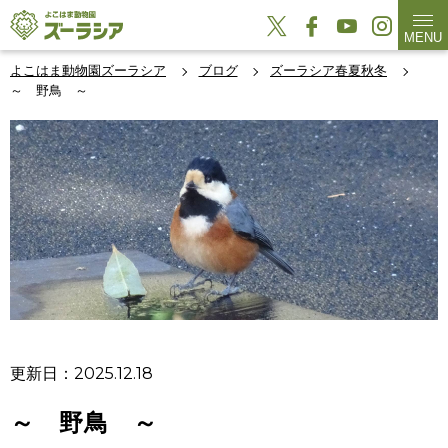
MENU
よこはま動物園ズーラシア
ブログ
ズーラシア春夏秋冬
～ 野鳥 ～
更新日：2025.12.18
～ 野鳥 ～