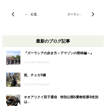
～ 紅葉…
ズーラシ…
最新のブログ記事
『ズーラシアの歩き方～アマゾンの密林編～』
2026.08.08update
祝、チェカ9歳
2026.08.07update
オオアリクイ双子通信 特別公開&愛称投票&性別
は...