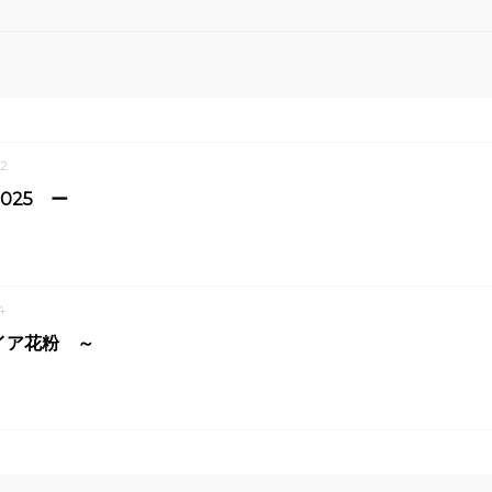
2
025 ー
4
イア花粉 ～