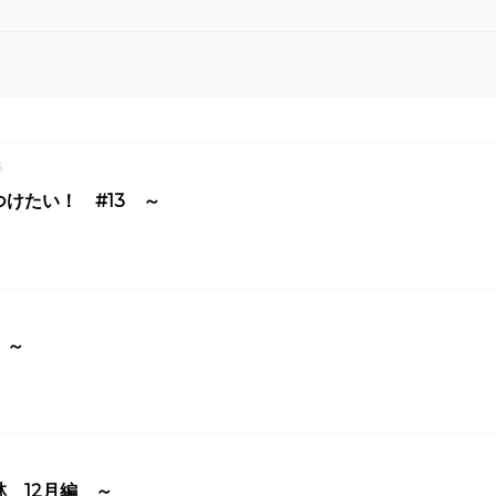
5
けたい！ #13 ～
 ～
 12月編 ～