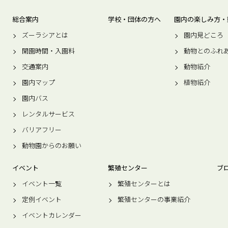
総合案内
学校・団体の方へ
園内の楽しみ方・
ズーラシアとは
園内見どころ
開園時間・入園料
動物とのふれ
交通案内
動物紹介
園内マップ
植物紹介
園内バス
レンタルサービス
バリアフリー
動物園からのお願い
イベント
繁殖センター
ブ
イベント一覧
繁殖センターとは
定例イベント
繁殖センターの事業紹介
イベントカレンダー