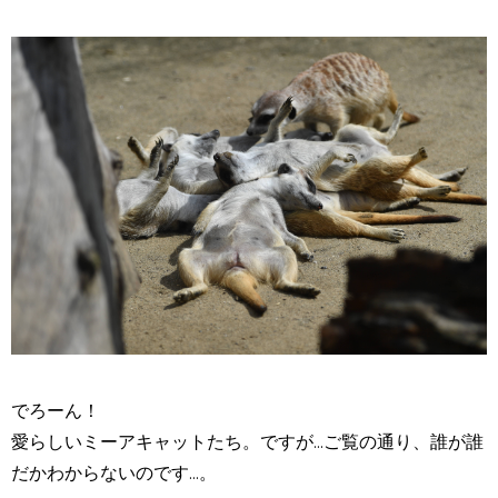
でろーん！
愛らしいミーアキャットたち。ですが...ご覧の通り、
誰が誰
だかわからない
のです...。