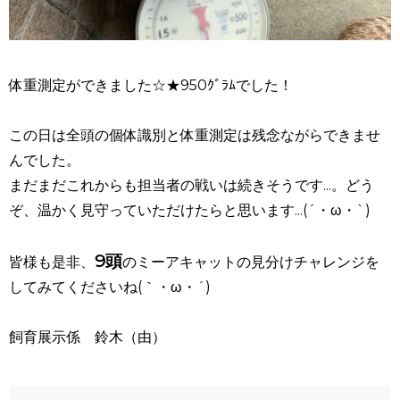
体重測定ができました☆★950ｸﾞﾗﾑでした！
この日は全頭の個体識別と体重測定は残念ながらできませ
んでした。
まだまだこれからも担当者の戦いは続きそうです...。どう
ぞ、温かく見守っていただけたらと思います...(´・ω・`)
9頭
皆様も是非、
のミーアキャットの見分けチャレンジを
してみてくださいね(｀・ω・´)
飼育展示係 鈴木（由）