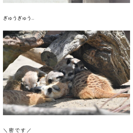
ぎゅうぎゅう...
＼ 密 で す ／