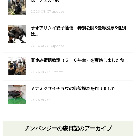
2026.08.07update
オオアリクイ双子通信 特別公開&愛称投票&性別
は...
2026.08.06update
夏休み宿題教室（５・６年生）を実施しました🐅
2026.08.05update
ミナミジサイチョウの卵殻標本を作りました
2026.08.05update
チンパンジーの森日記のアーカイブ