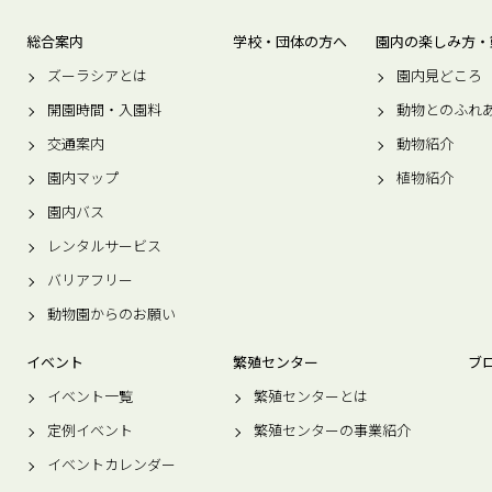
総合案内
学校・団体の方へ
園内の楽しみ方・
ズーラシアとは
園内見どころ
開園時間・入園料
動物とのふれ
交通案内
動物紹介
園内マップ
植物紹介
園内バス
レンタルサービス
バリアフリー
動物園からのお願い
イベント
繁殖センター
ブ
イベント一覧
繁殖センターとは
定例イベント
繁殖センターの事業紹介
イベントカレンダー