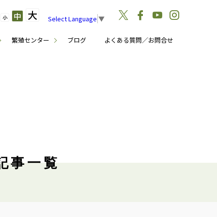
大
中
小
Select Language
▼
繁殖センター
ブログ
よくある質問／お問合せ
月記事一覧