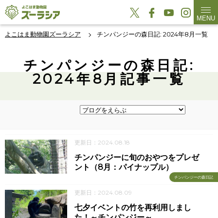
MENU
よこはま動物園ズーラシア
チンパンジーの森日記: 2024年8月一覧
チンパンジーの森日記:
2024年8月記事一覧
更新日：2024.08.18
チンパンジーに旬のおやつをプレゼ
ント（8月：パイナップル）
チンパンジーの森日記
更新日：2024.08.09
七夕イベントの竹を再利用しまし
た！～チンパンジー～