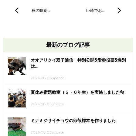
秋の味覚…
巨峰でお…
最新のブログ記事
オオアリクイ双子通信 特別公開&愛称投票&性別
は...
2026.08.06update
夏休み宿題教室（５・６年生）を実施しました🐅
2026.08.05update
ミナミジサイチョウの卵殻標本を作りました
2026.08.05update