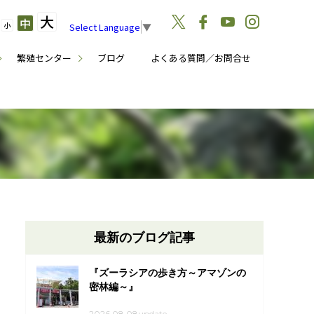
大
中
小
Select Language
▼
繁殖センター
ブログ
よくある質問／お問合せ
最新のブログ記事
『ズーラシアの歩き方～アマゾンの
密林編～』
2026.08.08update