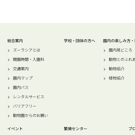
総合案内
学校・団体の方へ
園内の楽しみ方・
ズーラシアとは
園内見どころ
開園時間・入園料
動物とのふれ
交通案内
動物紹介
園内マップ
植物紹介
園内バス
レンタルサービス
バリアフリー
動物園からのお願い
イベント
繁殖センター
ブ