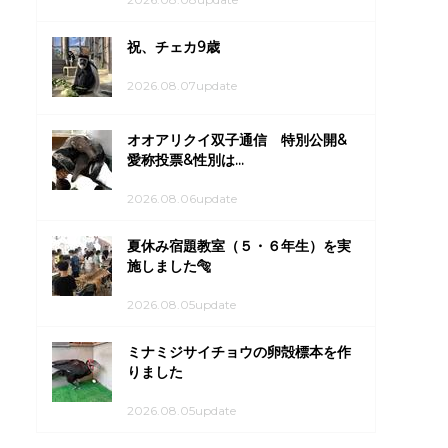
祝、チェカ9歳
2026.08.07update
オオアリクイ双子通信 特別公開&
愛称投票&性別は...
2026.08.06update
夏休み宿題教室（５・６年生）を実
施しました🐅
2026.08.05update
ミナミジサイチョウの卵殻標本を作
りました
2026.08.05update