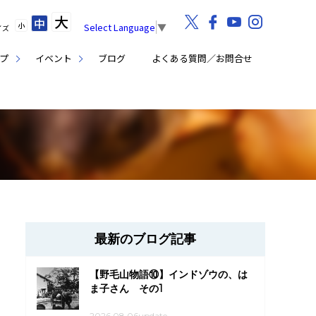
大
中
小
Select Language
▼
イズ
プ
イベント
ブログ
よくある質問／お問合せ
最新のブログ記事
【野毛山物語⑩】インドゾウの、は
ま子さん その1
2026.08.06update