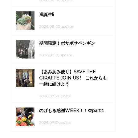
嵐誕生⁉
2026.08.03update
期間限定！ボサボサペンギン
2026.08.01update
【あみあみ便り】SAVE THE
GIRAFFE JOIN US ! これからも
一緒に続けよう
2026.07.31update
のげもる感謝WEEK！！🍉part１
2026.07.31update