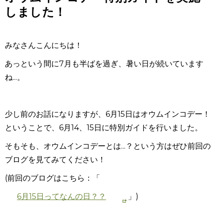
しました！
みなさんこんにちは！
あっという間に
7
月も半ばを過ぎ、暑い日が続いています
ね...。
少し前のお話になりますが、
6
月
15
日はオウムインコデー！
ということで、
6
月
14
、
15
日に特別ガイドを行いました。
そもそも、オウムインコデーとは...？という方はぜひ前回の
ブログを見てみてください！
(前回のブログはこちら：「
6月15日ってなんの日？？
」)