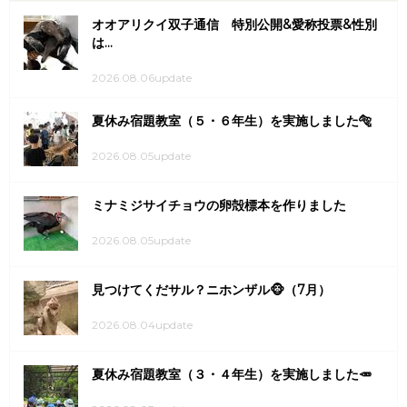
オオアリクイ双子通信 特別公開&愛称投票&性別
は...
2026.08.06update
夏休み宿題教室（５・６年生）を実施しました🐅
2026.08.05update
ミナミジサイチョウの卵殻標本を作りました
2026.08.05update
見つけてくだサル？ニホンザル🐵（7月）
2026.08.04update
夏休み宿題教室（３・４年生）を実施しました🥕