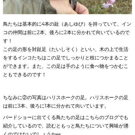
鳥たちは基本的に
4
本の趾（あしゆび）を持っていて、イン
コの仲間は前に
2
本、後ろに
2
本に分かれて向いているので
す！
この足の形を対趾足（たいしそく）といい、木の上で生活
をするインコたちはこの足でしっかりと枝につかまること
ができます。また、この足は手のように食べ物をつかむこ
ともできるのです！
ちなみに②の写真はハリスホークの足。ハリスホークの足
は前に
3
本、後ろに
1
本に分かれて向いています。
バードショーに出てくる鳥たちの足はこちらのブログでも
紹介しているので、読むともっと鳥たちについて興味が湧
くのではないでしょうか👀