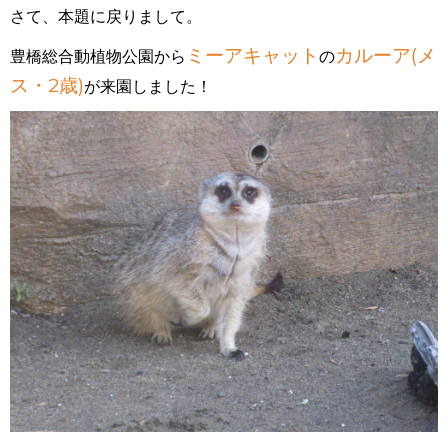
さて、本題に戻りまして。
ミーアキャット
カルーア(メ
豊橋総合動植物公園から
の
ス・2歳)
が来園しました！