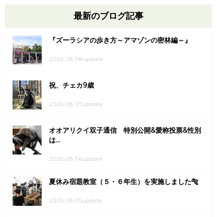
最新のブログ記事
『ズーラシアの歩き方～アマゾンの密林編～』
2026.08.08update
祝、チェカ9歳
2026.08.07update
オオアリクイ双子通信 特別公開&愛称投票&性別
は...
2026.08.06update
夏休み宿題教室（５・６年生）を実施しました🐅
2026.08.05update