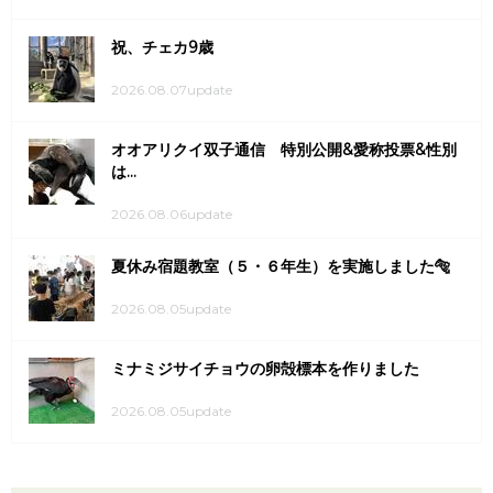
祝、チェカ9歳
2026.08.07update
オオアリクイ双子通信 特別公開&愛称投票&性別
は...
2026.08.06update
夏休み宿題教室（５・６年生）を実施しました🐅
2026.08.05update
ミナミジサイチョウの卵殻標本を作りました
2026.08.05update