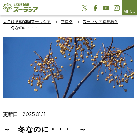
MENU
よこはま動物園ズーラシア
ブログ
ズーラシア春夏秋冬
～ 冬なのに・・・ ～
更新日：2025.01.11
～ 冬なのに・・・ ～