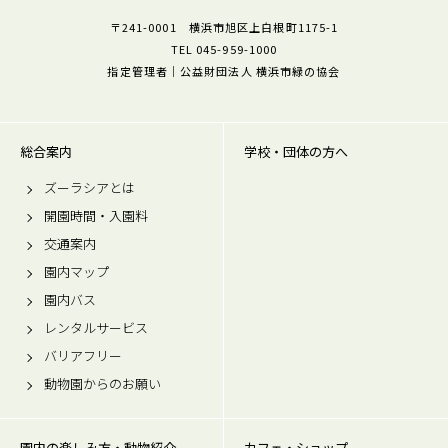
〒241-0001 横浜市旭区上白根町1175-1
TEL 045-959-1000
指定管理者｜公益財団法人 横浜市緑の協会
総合案内
学校・団体の方へ
ズーラシアとは
開園時間・入園料
交通案内
園内マップ
園内バス
レンタルサービス
バリアフリー
動物園からのお願い
園内の楽しみ方・動物紹介
カフェ・ショップ