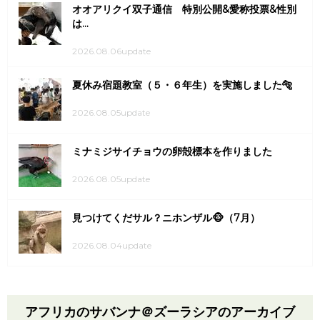
オオアリクイ双子通信 特別公開&愛称投票&性別
は...
2026.08.06update
夏休み宿題教室（５・６年生）を実施しました🐅
2026.08.05update
ミナミジサイチョウの卵殻標本を作りました
2026.08.05update
見つけてくだサル？ニホンザル🐵（7月）
2026.08.04update
アフリカのサバンナ＠ズーラシアのアーカイブ