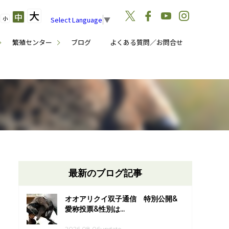
大
中
小
Select Language
▼
繁殖センター
ブログ
よくある質問／お問合せ
最新のブログ記事
オオアリクイ双子通信 特別公開&
愛称投票&性別は...
2026.08.06update