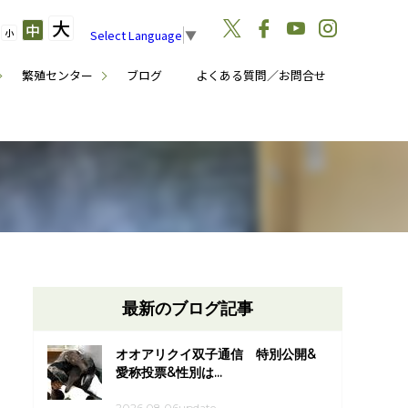
大
中
小
Select Language
▼
繁殖センター
ブログ
よくある質問／お問合せ
最新のブログ記事
オオアリクイ双子通信 特別公開&
愛称投票&性別は...
2026.08.06update