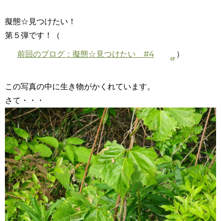
擬態☆見つけたい！
第５弾です！（
前回のブログ：擬態☆見つけたい #4
）
この写真の中に生き物がかくれています。
さて・・・