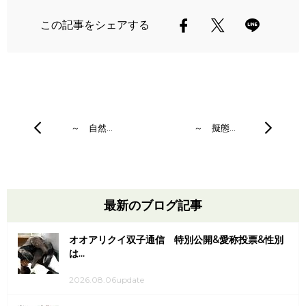
この記事をシェアする
～ 自然…
～ 擬態…
最新のブログ記事
オオアリクイ双子通信 特別公開&愛称投票&性別
は...
2026.08.06update