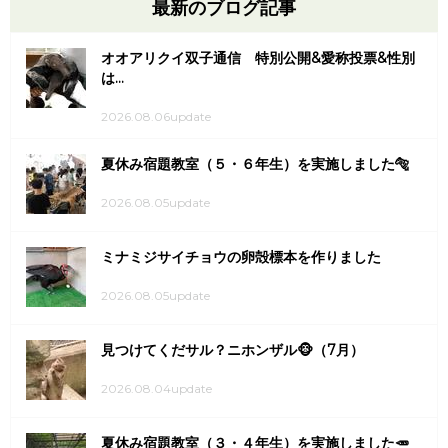
最新のブログ記事
オオアリクイ双子通信 特別公開&愛称投票&性別
は...
2026.08.06update
夏休み宿題教室（５・６年生）を実施しました🐅
2026.08.05update
ミナミジサイチョウの卵殻標本を作りました
2026.08.05update
見つけてくだサル？ニホンザル🐵（7月）
2026.08.04update
夏休み宿題教室（３・４年生）を実施しました🥕