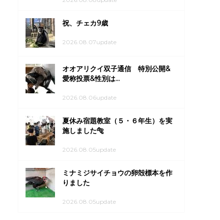
祝、チェカ9歳
2026.08.07update
オオアリクイ双子通信 特別公開&
愛称投票&性別は...
2026.08.06update
夏休み宿題教室（５・６年生）を実
施しました🐅
2026.08.05update
ミナミジサイチョウの卵殻標本を作
りました
2026.08.05update