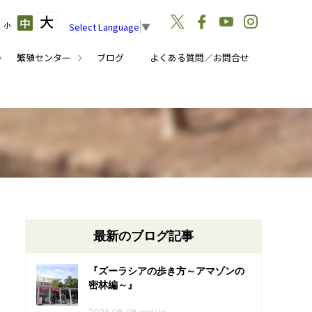
大
中
小
Select Language
▼
繁殖センター
ブログ
よくある質問／お問合せ
最新のブログ記事
『ズーラシアの歩き方～アマゾンの
密林編～』
2026.08.08update