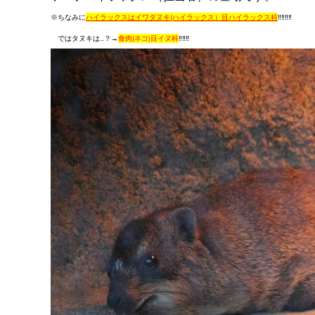
※ちなみに
ハイラックスはイワダヌキ(ハイラックス）目ハイラックス科
‼‼‼‼
ではタヌキは...？→
食肉(ネコ)目イヌ科
‼‼‼