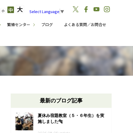
大
中
小
Select Language
▼
繁殖センター
ブログ
よくある質問／お問合せ
最新のブログ記事
夏休み宿題教室（５・６年生）を実
施しました🐅
2026.08.05update