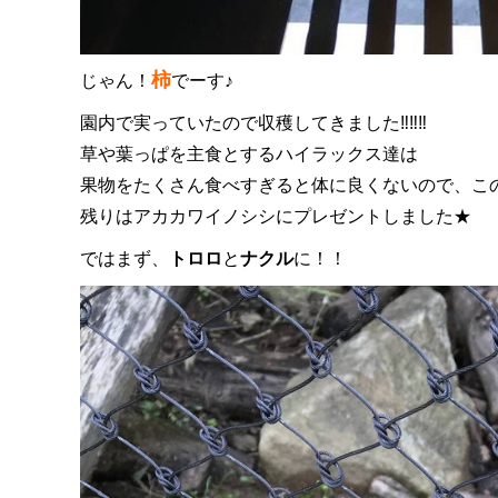
柿
じゃん！
でーす♪
園内で実っていたので収穫してきました‼‼‼
草や葉っぱを主食とするハイラックス達は
果物をたくさん食べすぎると体に良くないので、こ
残りはアカカワイノシシにプレゼントしました★
ではまず、
トロロ
と
ナクル
に！！