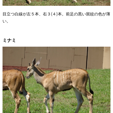
目立つ白線が左５本、右３(４)本。前足の黒い斑紋の色が薄
い。
ミナミ