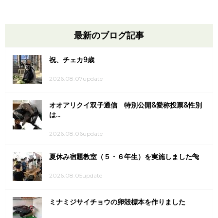
最新のブログ記事
祝、チェカ9歳
2026.08.07update
オオアリクイ双子通信 特別公開&愛称投票&性別
は...
2026.08.06update
夏休み宿題教室（５・６年生）を実施しました🐅
2026.08.05update
ミナミジサイチョウの卵殻標本を作りました