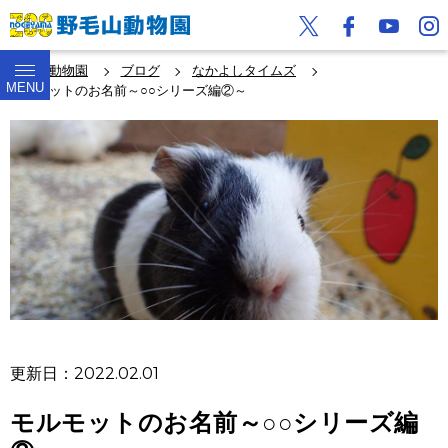
野毛山動物園
ブログ
なかよしタイムズ
MENU
モルモットのお名前～○○シリーズ編②～
更新日：2022.02.01
モルモットのお名前～○○シリーズ編