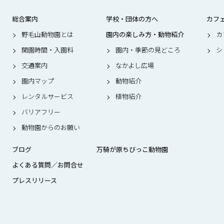
総合案内
学校・団体の方へ
カフ
野毛山動物園とは
園内の楽しみ方・動物紹介
カ
開園時間・入園料
園内・季節の見どころ
シ
交通案内
なかよし広場
園内マップ
動物紹介
レンタルサービス
植物紹介
バリアフリー
動物園からのお願い
ブログ
万騎が原ちびっこ動物園
よくある質問／お問合せ
プレスリリース