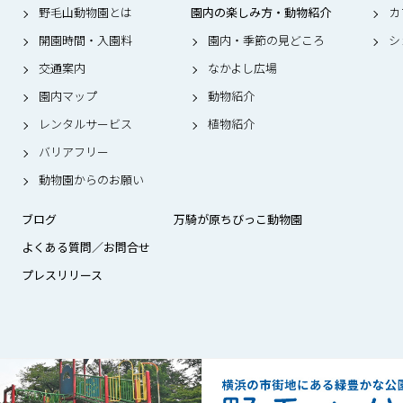
野毛山動物園とは
園内の楽しみ方・動物紹介
カ
開園時間・入園料
園内・季節の見どころ
シ
交通案内
なかよし広場
園内マップ
動物紹介
レンタルサービス
植物紹介
バリアフリー
動物園からのお願い
ブログ
万騎が原ちびっこ動物園
よくある質問／お問合せ
プレスリリース