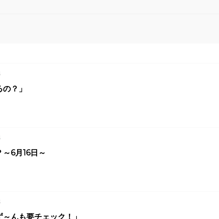
5
るの？」
5
～6月16日～
3
ず～んも要チェック！」