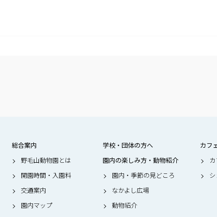
総合案内
学校・団体の方へ
カフ
野毛山動物園とは
園内の楽しみ方・動物紹介
カ
開園時間・入園料
園内・季節の見どころ
シ
交通案内
なかよし広場
園内マップ
動物紹介