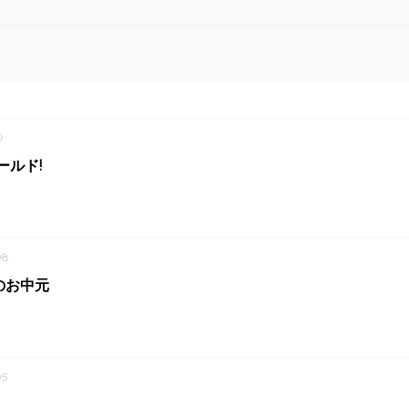
9
ールド!
08
のお中元
5