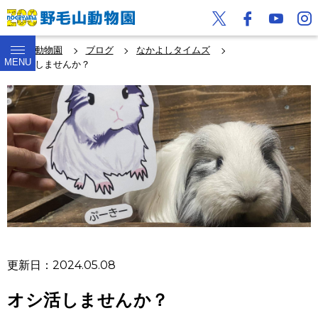
野毛山動物園
ブログ
なかよしタイムズ
MENU
オシ活しませんか？
更新日：2024.05.08
オシ活しませんか？