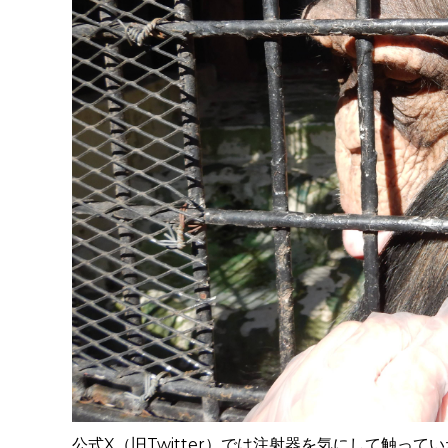
公式X（旧
Twitter）
では注射器を気にして触ってい