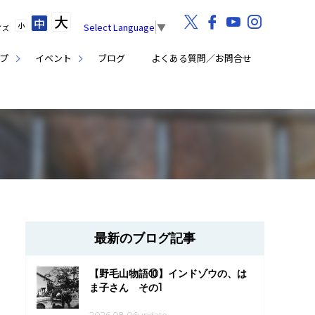
大
中
小
Select Language
▼
イズ
プ
イベント
ブログ
よくある質問／お問合せ
最新のブログ記事
【野毛山物語⑩】インドゾウの、は
ま子さん その1
2026.08.06update