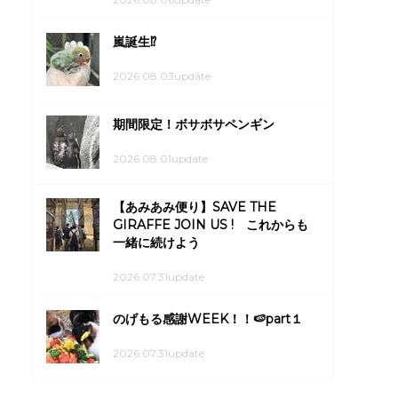
嵐誕生⁉
2026.08.03update
期間限定！ボサボサペンギン
2026.08.01update
【あみあみ便り】SAVE THE
GIRAFFE JOIN US ! これからも
一緒に続けよう
2026.07.31update
のげもる感謝WEEK！！🍉part１
2026.07.31update