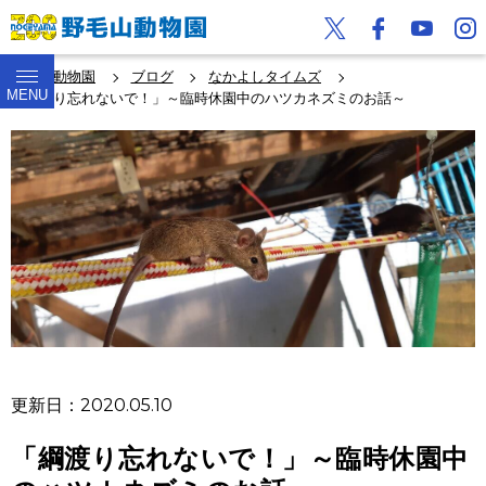
野毛山動物園
ブログ
なかよしタイムズ
MENU
「綱渡り忘れないで！」～臨時休園中のハツカネズミのお話～
更新日：2020.05.10
「綱渡り忘れないで！」～臨時休園中