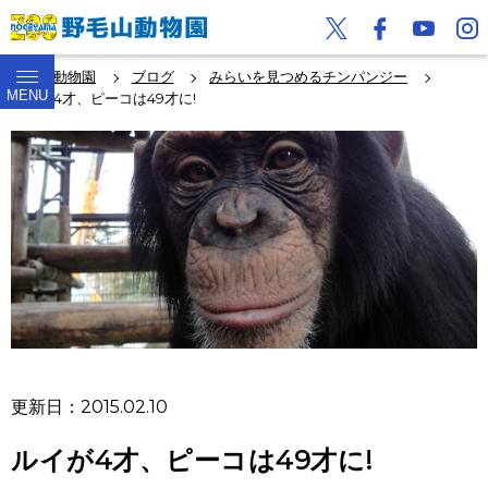
野毛山動物園
ブログ
みらいを見つめるチンパンジー
MENU
ルイが4才、ピーコは49才に!
更新日：2015.02.10
ルイが4才、ピーコは49才に!