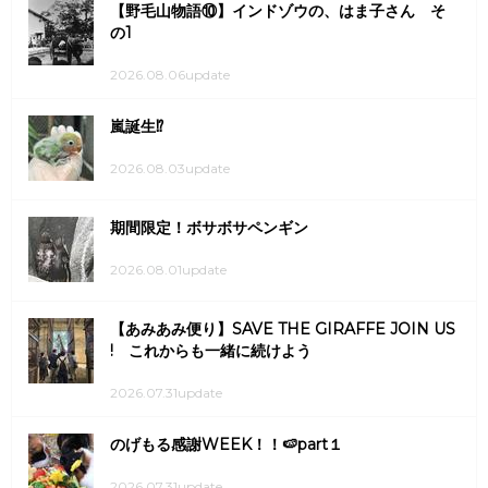
【野毛山物語⑩】インドゾウの、はま子さん そ
の1
2026.08.06update
嵐誕生⁉
2026.08.03update
期間限定！ボサボサペンギン
2026.08.01update
【あみあみ便り】SAVE THE GIRAFFE JOIN US
! これからも一緒に続けよう
2026.07.31update
のげもる感謝WEEK！！🍉part１
2026.07.31update