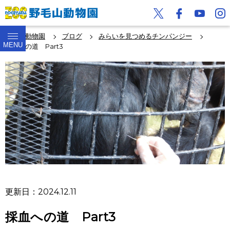
野毛山動物園
ブログ
みらいを見つめるチンパンジー
MENU
採血への道 Part3
更新日：2024.12.11
採血への道 Part3