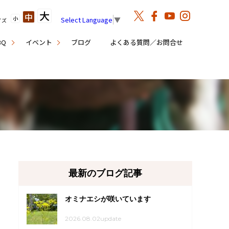
大
中
小
Select Language
▼
イズ
BQ
イベント
ブログ
よくある質問／お問合せ
最新のブログ記事
オミナエシが咲いています
2026.08.02update