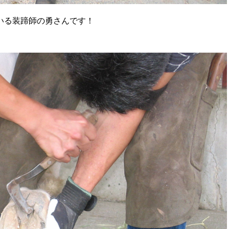
いる装蹄師の勇さんです！
。