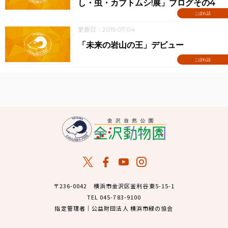
し・虫・カブトムシ!展」ブログその4
こぼれ話
更新日：2015.07.04
「未来の岩山の王」デビュー
こぼれ話
〒236-0042 横浜市金沢区釜利谷東5-15-1
TEL 045-783-9100
指定管理者｜公益財団法人 横浜市緑の協会