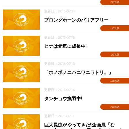
こぼれ話
更新日：2015.07.21
プロングホーンのバリアフリー
こぼれ話
更新日：2015.07.18
ヒナは元気に成長中!
こぼれ話
更新日：2015.07.16
「ホノボノニハニワニワトリ。」
こぼれ話
更新日：2015.07.14
タンチョウ換羽中!
こぼれ話
更新日：2015.07.11
巨大昆虫がやってきた!:企画展「む