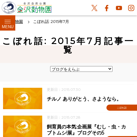
金沢動物園
こぼれ話: 2015年7月
MENU
こぼれ話: 2015年7月記事一
覧
更新日：2015.07.30
チルノ ありがとう、さようなら。
こぼれ話
更新日：2015.07.28
飼育員の本気:企画展『むし・虫・カ
ブトムシ!展』ブログその5