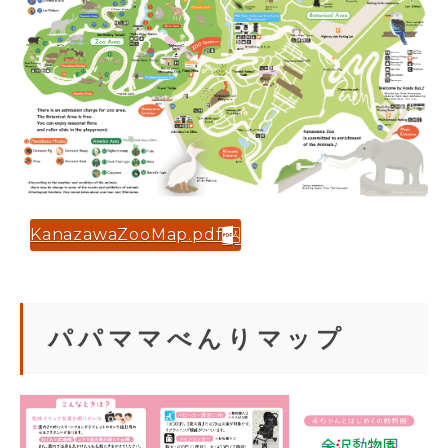
KanazawaZooMap.pdf
パパママべんりマップ