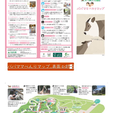
パパママべんりマップ_表面.pdf